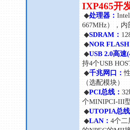
IXP465
开
◆
处理器：
Inte
667MHz
），内
◆
SDRAM
：
12
◆
NOR FLASH
◆
USB 2.0
高速
持
4
个
USB HOS
◆
千兆网口：
（选配模块）
◆
PCI
总线：
32
个
MINIPCI-III
◆
UTOPIA
总线
◆
LAN
：
4
个二