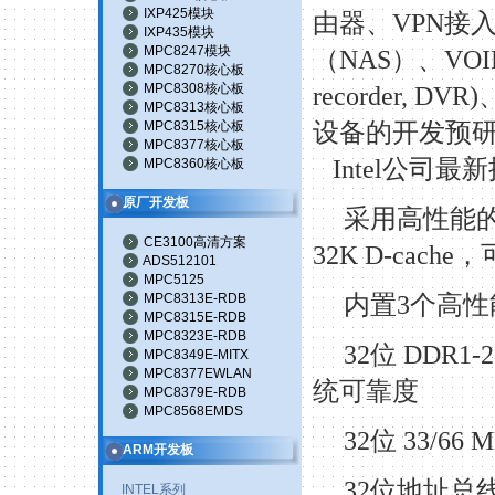
IXP425模块
由器、
VPN接
IXP435模块
MPC8247模块
（NAS）、VO
MPC8270核心板
MPC8308核心板
recorder, DVR)
MPC8313核心板
MPC8315核心板
设备的开发预
MPC8377核心板
Intel公司最
MPC8360核心板
原厂开发板
采用高性能
CE3100高清方案
32K D-cache
ADS512101
MPC5125
MPC8313E-RDB
内置
3个高性能
MPC8315E-RDB
MPC8323E-RDB
32位 DDR
MPC8349E-MITX
MPC8377EWLAN
统可靠度
MPC8379E-RDB
MPC8568EMDS
32位 33/66
ARM开发板
32位地址总
INTEL系列