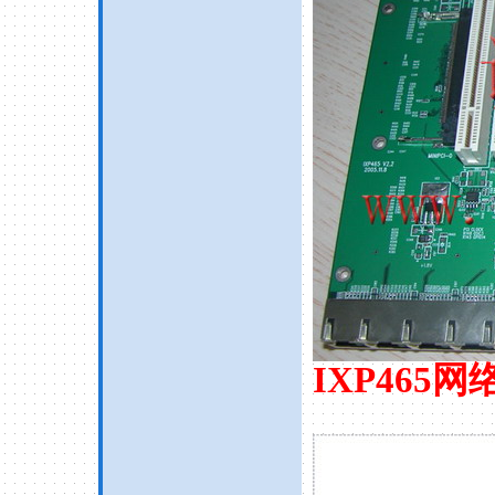
IXP465
网