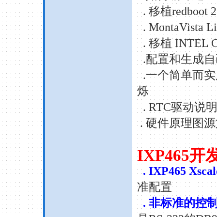
.
移植
redboot 2
. MontaVista Li
.
移植
INTEL CS
.
配置和生成自
.
一个简单而实
烁
. RTC
驱动说
.
硬件原理图源
IXP465
开
. IXP465 Xscal
准配置
.
非标准的控