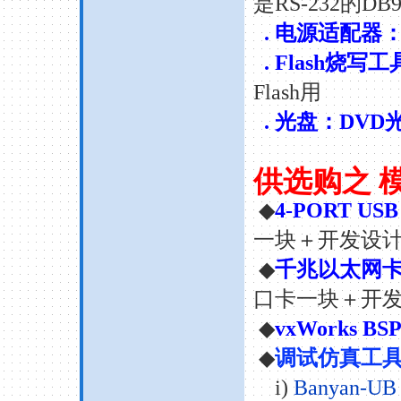
是
RS-232
的
DB9
.
电源适配器
. Flash
烧写工
Flash
用
.
光盘：
DVD
供选购之
◆
4-PORT USB 
一块＋开发设
◆
千兆以太网
口卡一块＋开
◆
vxWorks BSP 
◆
调试仿真工
i)
Banyan-