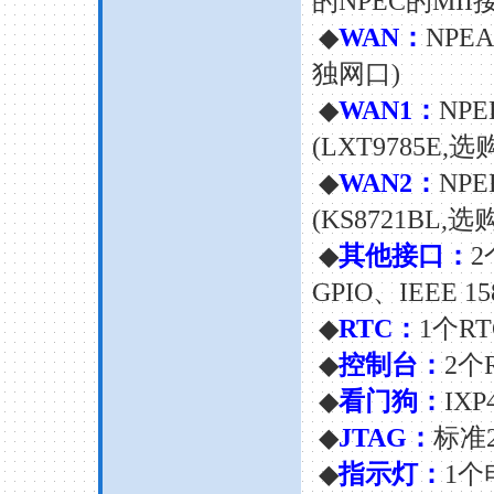
的
NPEC
的
MII
◆
WAN
：
NPEA
独网口
)
◆
WAN1
：
NPE
(LXT9785E,
◆
WAN2
：
NPE
(KS8721BL,
◆
其他接口：
2
GPIO
、
IEEE 15
◆
RTC
：
1
个
RT
◆
控制台：
2
个
◆
看门狗：
IXP
◆
JTAG
：
标准
◆
指示灯：
1
个