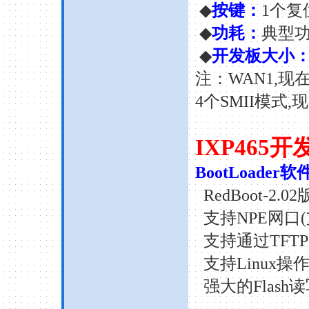
◆
按键：
1
个复
◆
功耗：
典型
◆
开发板大小
注：
WAN
1,现
4
个
SMII
模式,
IXP465
开
BootLoader
软
RedBoot-2.02
支持
NPE
网口
(
支持通过
TFTP
支持
Linux
操
强大的
Flash
读