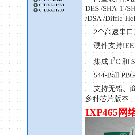
CTDB-AU1550
DES /SHA-1 /SH
CTDB-AU1200
/DSA /Diffie-H
2个高速串口支
硬件支持
IE
2
集成
I
C 和 
544-Ball PB
支持无铅、
多种芯片版本
IXP465
网