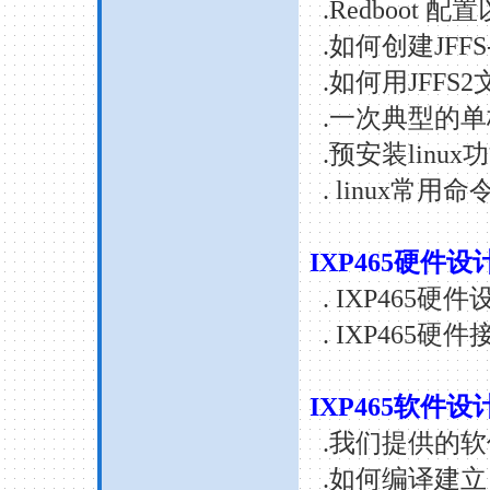
.Redboot
配置
.
如何创建
JFFS
.
如何用
JFFS2
.
一次典型的单
.
预安装
linux
功
. linux
常用命
IXP465
硬件设
. IXP465
硬件
. IXP465
硬件
IXP465
软件设
.
我们提供的软
.
如何编译建立