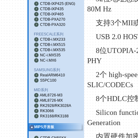
CTDB-IXP425
(
ENG
)
80M Hz
CTDB-IXP435
CTDB-IXP465
CTDB-PXA270
支持
3个MII
CTDB-PXA320
FREESCALE系列
USB 2.0 H
CTDB-i.MX233
CTDB-i.MX515
8位UTOPIA-
CTDB-i.MX535
NC-i.MX535
PHY
NC-i.MX6
SAMSUNG系列
2个 high-sp
RealARM6410
S5PC100
SLIC/CODECs
MID系列
AML8726-M3
8个HDLC控
AML8726-MX
RK2928/RK3028A
Silicon funct
RK3066
RK3168/RK3188
Generation
MIPS开发板
内置硬件加
CTDB-CN50XX