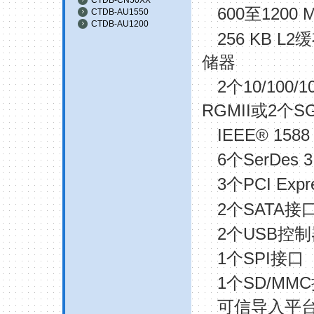
600
1200 
至
CTDB-AU1550
CTDB-AU1200
256 KB L2
缓
储器
2
10/100/1
个
RGMII
2
SG
或
个
IEEE® 158
6
SerDes 3
个
3
PCI Expr
个
2
SATA
个
接
2
USB
个
控制
1
SPI
个
接口
1
SD/MMC
个
可信导入平