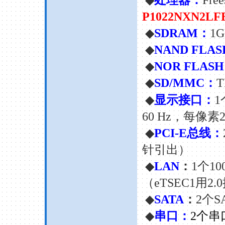
◆
处理器：
Free
P1022NXN2LF
◆
SDRAM
：
1G
◆
NAND FLAS
◆
NOR FLASH
◆
SD/MMC
：
T
◆
显示接口：
1
60 Hz
，每像素
◆
PCI-E
总线：
针引出）
◆
LAN
：
1
个
10
（
eTSEC1
用
2.0
◆
SATA
：
2
个
S
◆
串口：
2
个串