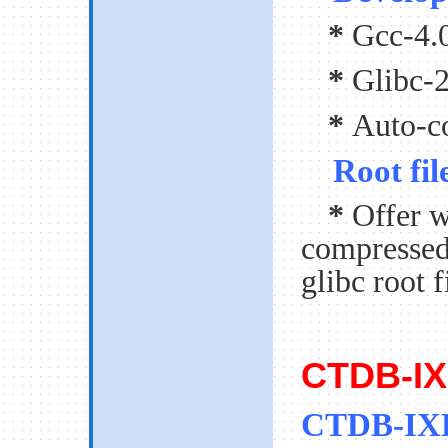
*
Gcc-4.0
*
Glibc-2
*
Auto-co
Root fil
*
Offer w
compressed
glibc
root f
CTDB-IX
CTDB-IXP