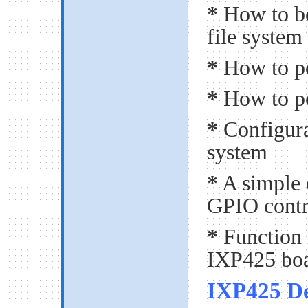
*
How to bo
file system
*
How to po
*
How to po
*
Configurat
system
*
A simple 
GPIO cont
*
Function 
IXP425 bo
IXP425 De