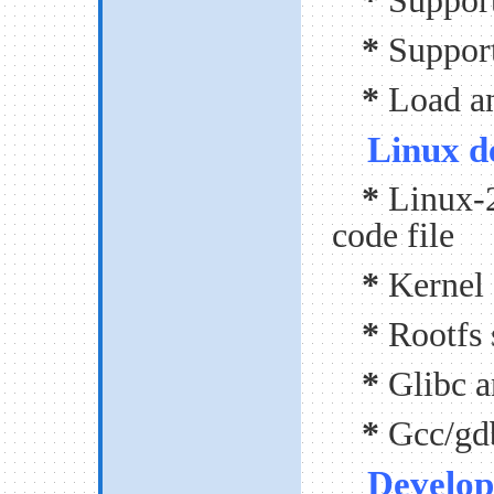
*
Suppor
*
Suppor
*
Load a
Linux d
*
Linux-2
code file
*
Kernel 
*
Rootfs 
*
Glibc a
*
Gcc/gd
Develop