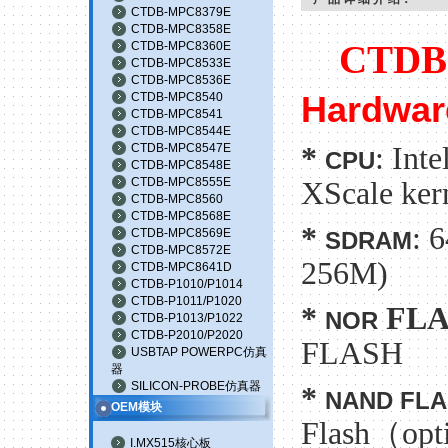
CTDB-MPC8379E
CTDB-MPC8358E
CTDB-MPC8360E
CTDB-
CTDB-MPC8533E
CTDB-MPC8536E
Hardwar
CTDB-MPC8540
CTDB-MPC8541
CTDB-MPC8544E
*
: In
CTDB-MPC8547E
CPU
CTDB-MPC8548E
CTDB-MPC8555E
XScale ker
CTDB-MPC8560
CTDB-MPC8568E
*
: 
CTDB-MPC8569E
SDRAM
CTDB-MPC8572E
256M)
CTDB-MPC8641D
CTDB-P1010/P1014
CTDB-P1011/P1020
*
FLA
NOR
CTDB-P1013/P1022
CTDB-P2010/P2020
FLASH
USBTAP POWERPC仿真
器
SILICON-PROBE仿真器
*
NAND FLA
OEM模块
Flash（opt
I.MX515核心板