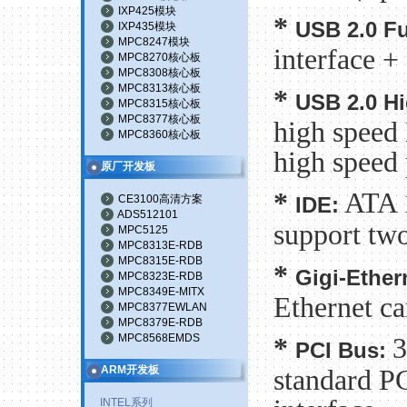
IXP425模块
*
USB 2.0 Fu
IXP435模块
MPC8247模块
interface +
MPC8270核心板
MPC8308核心板
MPC8313核心板
*
USB 2.0 H
MPC8315核心板
MPC8377核心板
high speed
MPC8360核心板
high speed
原厂开发板
*
ATA 
CE3100高清方案
IDE:
ADS512101
support tw
MPC5125
MPC8313E-RDB
MPC8315E-RDB
*
Gigi-Ether
MPC8323E-RDB
MPC8349E-MITX
Ethernet 
MPC8377EWLAN
MPC8379E-RDB
MPC8568EMDS
*
3
PCI Bus:
ARM开发板
standard P
INTEL系列