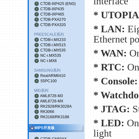
interface
CTDB-IXP425
(
ENG
)
CTDB-IXP435
* UTOPIA
CTDB-IXP465
CTDB-PXA270
CTDB-PXA320
* LAN:
Ei
FREESCALE系列
Ethernet po
CTDB-i.MX233
CTDB-i.MX515
* WAN:
On
CTDB-i.MX535
NC-i.MX535
NC-i.MX6
* RTC:
On
SAMSUNG系列
RealARM6410
* Console
S5PC100
MID系列
* Watchd
AML8726-M3
AML8726-MX
* JTAG:
S
RK2928/RK3028A
RK3066
RK3168/RK3188
* LED:
On
MIPS开发板
light
CTDB-CN50XX