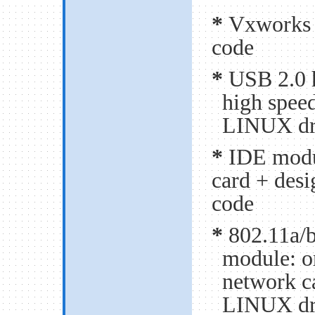
*
Vxworks 
code
*
USB 2.0 
high spee
LINUX
d
*
IDE modu
card + des
code
*
802.11a/b
module: o
network c
LINUX dri