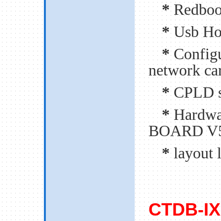
*
Redboo
*
Usb Ho
*
Configu
network ca
*
CPLD s
*
Hardwa
BOARD V5
*
layout
CTDB-IX