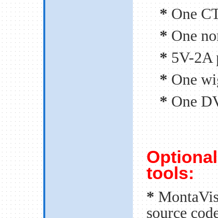
*
One C
*
One no
*
5V-2A 
*
One wi
*
One D
Optiona
tools:
*
MontaVis
source cod