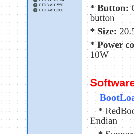
* Button:
CTDB-AU1550
CTDB-AU1200
button
* Size:
20.
* Power c
10W
Softwar
BootLo
*
RedBoot
Endian