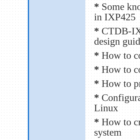
*
Some kno
in IXP425
*
CTDB-IX
design guid
*
How to c
*
How to co
*
How to pr
*
Configura
Linux
*
How to cr
system