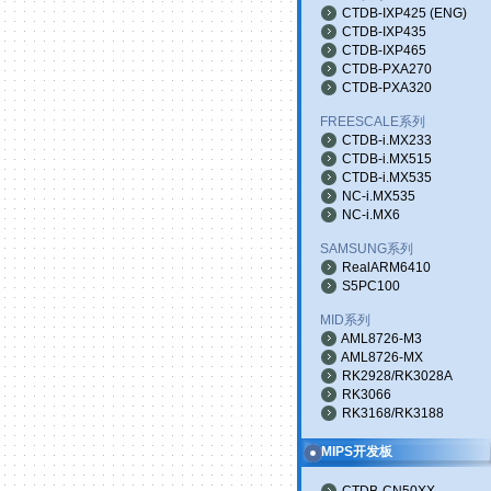
CTDB-IXP425
(
ENG
)
CTDB-IXP435
CTDB-IXP465
CTDB-PXA270
CTDB-PXA320
FREESCALE系列
CTDB-i.MX233
CTDB-i.MX515
CTDB-i.MX535
NC-i.MX535
NC-i.MX6
SAMSUNG系列
RealARM6410
S5PC100
MID系列
AML8726-M3
AML8726-MX
RK2928/RK3028A
RK3066
RK3168/RK3188
MIPS开发板
CTDB-CN50XX