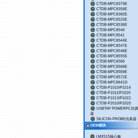
CTDB-MPC8379E
CTDB-MPC8358E
CTDB-MPC8360E
CTDB-MPC8533E
CTDB-MPC8536E
CTDB-MPC8540
CTDB-MPC8541
CTDB-MPC8544E
CTDB-MPC8547E
CTDB-MPC8548E
CTDB-MPC8555E
CTDB-MPC8560
CTDB-MPC8568E
CTDB-MPC8569E
CTDB-MPC8572E
CTDB-MPC8641D
CTDB-P1010/P1014
CTDB-P1011/P1020
CTDB-P1013/P1022
CTDB-P2010/P2020
USBTAP POWERPC仿
器
SILICON-PROBE仿真器
OEM模块
I.MX515核心板