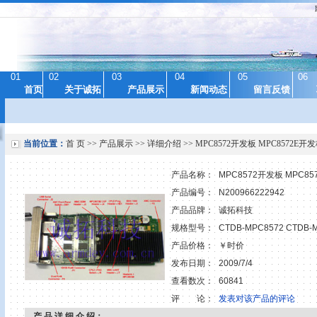
01
02
03
04
05
06
首页
关于诚拓
产品展示
新闻动态
留言反馈
当前位置：
首 页
>>
产品展示
>> 详细介绍 >> MPC8572开发板 MPC8572E开
产品名称：
MPC8572开发板 MPC8
产品编号：
N200966222942
产品品牌：
诚拓科技
规格型号：
CTDB-MPC8572 CTDB-
产品价格：
￥时价
发布日期：
2009/7/4
查看数次：
60841
评 论：
发表对该产品的评论
产 品 详 细 介 绍：