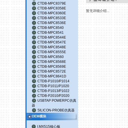
CTDB-MPC8379E
CTDB-MPC8358E
暂无详细介绍...
CTDB-MPC8360E
CTDB-MPC8533E
CTDB-MPC8536E
CTDB-MPC8540
CTDB-MPC8541
CTDB-MPC8544E
CTDB-MPC8547E
CTDB-MPC8548E
CTDB-MPC8555E
CTDB-MPC8560
CTDB-MPC8568E
CTDB-MPC8569E
CTDB-MPC8572E
CTDB-MPC8641D
CTDB-P1010/P1014
CTDB-P1011/P1020
CTDB-P1013/P1022
CTDB-P2010/P2020
USBTAP POWERPC仿真
器
SILICON-PROBE仿真器
OEM模块
I.MX515核心板