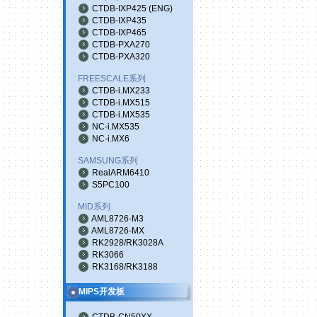
CTDB-IXP425
(
ENG
)
CTDB-IXP435
CTDB-IXP465
CTDB-PXA270
CTDB-PXA320
FREESCALE系列
CTDB-i.MX233
CTDB-i.MX515
CTDB-i.MX535
NC-i.MX535
NC-i.MX6
SAMSUNG系列
RealARM6410
S5PC100
MID系列
AML8726-M3
AML8726-MX
RK2928/RK3028A
RK3066
RK3168/RK3188
MIPS开发板
CTDB-CN50XX