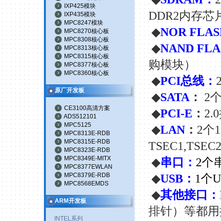
IXP425模块
DDR2
内存芯
IXP435模块
MPC8247模块
◆
NOR FLA
MPC8270核心板
MPC8308核心板
◆
NAND FLA
MPC8313核心板
MPC8315核心板
购模块）
MPC8377核心板
MPC8360核心板
◆
PCI
总线：
2
原厂开发板
◆
SATA
：
2
CE3100高清方案
◆
PCI-E
：
2.0
ADS512101
MPC5125
◆
LAN
：
2
个
MPC8313E-RDB
MPC8315E-RDB
TSEC1,TSEC
MPC8323E-RDB
MPC8349E-MITX
◆
串口：
2
个
MPC8377EWLAN
MPC8379E-RDB
◆
USB
：
1
个
U
MPC8568EMDS
◆
其他接口：
ARM开发板
排针）等都用
INTEL系列