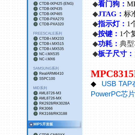
◆
看门狗：
M
CTDB-IXP425
(
ENG
)
CTDB-IXP435
◆
JTAG
：
标
CTDB-IXP465
CTDB-PXA270
◆
指示灯：
1
CTDB-PXA320
◆
按键：
1
个
FREESCALE系列
CTDB-i.MX233
◆
功耗
：
典型
CTDB-i.MX515
CTDB-i.MX535
◆
板子尺寸
：
NC-i.MX535
NC-i.MX6
SAMSUNG系列
MPC8315
RealARM6410
S5PC100
USB TAP
◆
MID系列
PowerPC
芯
AML8726-M3
AML8726-MX
RK2928/RK3028A
RK3066
RK3168/RK3188
MIPS开发板
CTDB-CN50XX