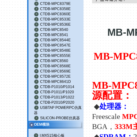
CTDB-MPC8379E
CTDB-MPC8358E
CTDB-MPC8360E
CTDB-MPC8533E
CTDB-MPC8536E
MB-MP
CTDB-MPC8540
CTDB-MPC8541
CTDB-MPC8544E
CTDB-MPC8547E
CTDB-MPC8548E
MB-MPC8
CTDB-MPC8555E
CTDB-MPC8560
CTDB-MPC8568E
CTDB-MPC8569E
CTDB-MPC8572E
CTDB-MPC8641D
MB-MPC8
CTDB-P1010/P1014
源配置：
CTDB-P1011/P1020
CTDB-P1013/P1022
CTDB-P2010/P2020
◆
处理器：
USBTAP POWERPC仿真
器
Freescale
MPC
SILICON-PROBE仿真器
OEM模块
BGA
，
333M
◆
SDRAM
：
I.MX515核心板