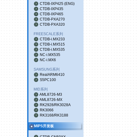
CTDB-IXP425
(
ENG
)
CTDB-IXP435
CTDB-IXP465
CTDB-PXA270
CTDB-PXA320
FREESCALE系列
CTDB-i.MX233
CTDB-i.MX515
CTDB-i.MX535
NC-i.MX535
NC-i.MX6
SAMSUNG系列
RealARM6410
S5PC100
MID系列
AML8726-M3
AML8726-MX
RK2928/RK3028A
RK3066
RK3168/RK3188
MIPS开发板
CTDB-CN50XX