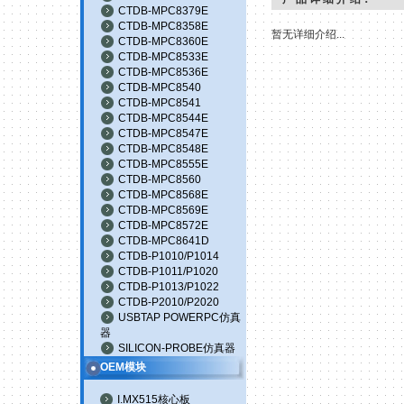
CTDB-MPC8379E
CTDB-MPC8358E
暂无详细介绍...
CTDB-MPC8360E
CTDB-MPC8533E
CTDB-MPC8536E
CTDB-MPC8540
CTDB-MPC8541
CTDB-MPC8544E
CTDB-MPC8547E
CTDB-MPC8548E
CTDB-MPC8555E
CTDB-MPC8560
CTDB-MPC8568E
CTDB-MPC8569E
CTDB-MPC8572E
CTDB-MPC8641D
CTDB-P1010/P1014
CTDB-P1011/P1020
CTDB-P1013/P1022
CTDB-P2010/P2020
USBTAP POWERPC仿真
器
SILICON-PROBE仿真器
OEM模块
I.MX515核心板