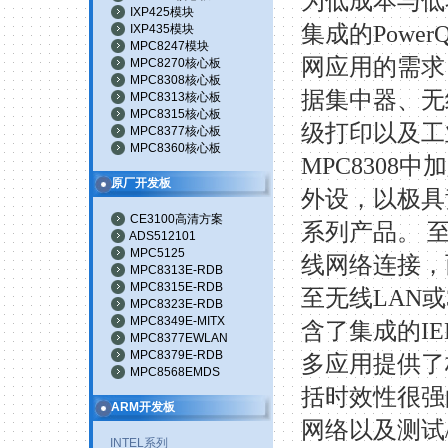
为低成本与低
IXP425模块
集成的
PowerQ
IXP435模块
MPC8247模块
网应用的需求
MPC8270核心板
MPC8308核心板
据集中器、无
MPC8313核心板
MPC8315核心板
级打印以及工
MPC8377核心板
MPC8360核心板
MPC8308
中加
原厂开发板
外设，以极具
CE3100高清方案
系列产品。 
ADS512101
MPC5125
线网络连接，
MPC8313E-RDB
MPC8315E-RDB
至无线
LAN
或
MPC8323E-RDB
MPC8349E-MITX
含了集成的
IE
MPC8377EWLAN
MPC8379E-RDB
多应用提供了
MPC8568EMDS
括时效性很强
ARM开发板
网络以及测试
INTEL系列