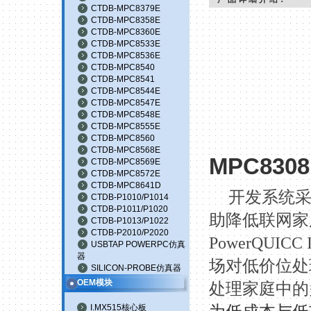
CTDB-MPC8379E
CTDB-MPC8358E
CTDB-MPC8360E
CTDB-MPC8533E
CTDB-MPC8536E
CTDB-MPC8540
CTDB-MPC8541
CTDB-MPC8544E
CTDB-MPC8547E
CTDB-MPC8548E
CTDB-MPC8555E
CTDB-MPC8560
CTDB-MPC8568E
MPC8308
CTDB-MPC8569E
CTDB-MPC8572E
CTDB-MPC8641D
开发系统
CTDB-P1010/P1014
CTDB-P1011/P1020
助降低联网家
CTDB-P1013/P1022
CTDB-P2010/P2020
PowerQUICC I
USBTAP POWERPC仿真
器
场对低价位处
SILICON-PROBE仿真器
OEM模块
处理家庭中的
I.MX515核心板