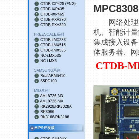
CTDB-IXP425
(
ENG
)
MPC8308
CTDB-IXP435
CTDB-IXP465
CTDB-PXA270
网络处理
CTDB-PXA320
机、智能计量
FREESCALE系列
CTDB-i.MX233
集成接入设备
CTDB-i.MX515
CTDB-i.MX535
体服务器、网
NC-i.MX535
NC-i.MX6
CTDB-M
SAMSUNG系列
RealARM6410
S5PC100
MID系列
AML8726-M3
AML8726-MX
RK2928/RK3028A
RK3066
RK3168/RK3188
MIPS开发板
CTDB-CN50XX