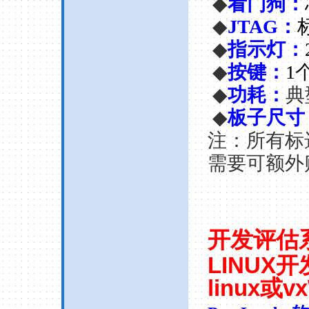
◆
看门狗：
◆
JTAG
：
◆
指示灯：
◆
按键：
1
◆
功耗
：
典
◆
板子尺寸
注：所有标
需要可额外
开发评估
LINUX
开
linux
或
v