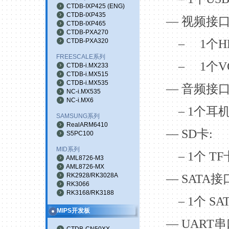
CTDB-IXP425
(
ENG
)
CTDB-IXP435
—
视频接
CTDB-IXP465
CTDB-PXA270
CTDB-PXA320
–
1
个
H
FREESCALE系列
–
1
个
V
CTDB-i.MX233
CTDB-i.MX515
CTDB-i.MX535
—
音频接
NC-i.MX535
NC-i.MX6
– 1
个耳
SAMSUNG系列
RealARM6410
— SD
卡
:
S5PC100
MID系列
– 1
个
TF
AML8726-M3
AML8726-MX
RK2928/RK3028A
— SATA
接
RK3066
RK3168/RK3188
– 1
个
SA
MIPS开发板
— UART
串
CTDB-CN50XX