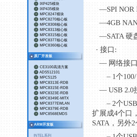
IXP425模块
—SPI NOR
IXP435模块
MPC8247模块
MPC8270核心板
—4GB NAN
MPC8308核心板
MPC8313核心板
—SATA
硬
MPC8315核心板
MPC8377核心板
MPC8360核心板
·
接口
:
原厂开发板
—
网络接
CE3100高清方案
ADS512101
– 1
个
100/
MPC5125
MPC8313E-RDB
MPC8315E-RDB
— USB 2.0
MPC8323E-RDB
MPC8349E-MITX
– 2
个
USB
MPC8377EWLAN
MPC8379E-RDB
扩展成
4
个口
MPC8568EMDS
SATA
，另外
2
ARM开发板
– 1
个
USB
INTEL系列