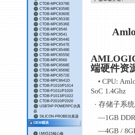
CTDB-MPC8379E
CTDB-MPC8358E
CTDB-MPC8360E
CTDB-MPC8533E
CTDB-MPC8536E
Aml
CTDB-MPC8540
CTDB-MPC8541
CTDB-MPC8544E
CTDB-MPC8547E
CTDB-MPC8548E
CTDB-MPC8555E
AMLOGI
CTDB-MPC8560
端硬件资
CTDB-MPC8568E
CTDB-MPC8569E
CTDB-MPC8572E
•
CPU: Amlo
CTDB-MPC8641D
CTDB-P1010/P1014
SoC 1.4Ghz
CTDB-P1011/P1020
CTDB-P1013/P1022
CTDB-P2010/P2020
·
存储子系统
USBTAP POWERPC仿真
器
—1GB DDR
SILICON-PROBE仿真器
OEM模块
—4GB / 8GB
I.MX515核心板