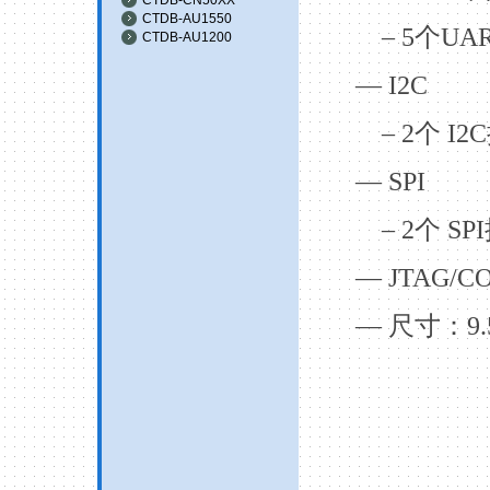
CTDB-AU1550
– 5
个
UA
CTDB-AU1200
— I
2C
– 2
个
I
2C
— SPI
– 2
个
SPI
— JTAG/C
—
尺寸：
9