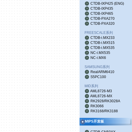
CTDB-IXP425
(
ENG
)
CTDB-IXP435
CTDB-IXP465
CTDB-PXA270
CTDB-PXA320
FREESCALE系列
CTDB-i.MX233
CTDB-i.MX515
CTDB-i.MX535
NC-i.MX535
NC-i.MX6
SAMSUNG系列
RealARM6410
S5PC100
MID系列
AML8726-M3
AML8726-MX
RK2928/RK3028A
RK3066
RK3168/RK3188
MIPS开发板
CTDB-CN50XX