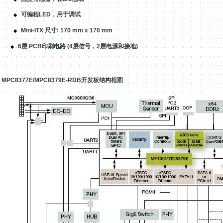
可编程
LED
，用于调试
◆
Mini-ITX
尺寸
: 170 mm x 170 mm
◆
6
层
PCB
印刷电路
(4
层信号，
2
层电源和接地
)
◆
MPC8377E/MPC8379E-RDB
开发板结构框图