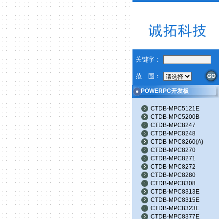
关键字：
范 围：
POWERPC开发板
CTDB-MPC5121E
CTDB-MPC5200B
CTDB-MPC8247
CTDB-MPC8248
CTDB-MPC8260(A)
CTDB-MPC8270
CTDB-MPC8271
CTDB-MPC8272
CTDB-MPC8280
CTDB-MPC8308
CTDB-MPC8313E
CTDB-MPC8315E
CTDB-MPC8323E
CTDB-MPC8377E