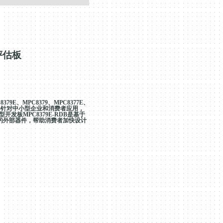
评估板
E、MPC8379、MPC8377E、
-RDB针对中小型企业和消费者应用，
开发板MPC8379E-RDB是基于
先的外部器件，帮助消费者加快设计