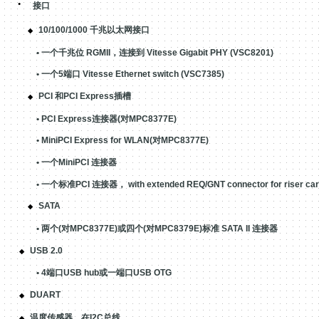
·
接口
10/100/1000 千兆
以太网接口
◆
•
一个千兆位
RGMII
，连接到
Vitesse Gigabit PHY (VSC8201)
•
一个
5
端口
Vitesse Ethernet switch (VSC7385)
PCI
和
PCI Express
插槽
◆
• PCI Express
连接器
(
对
MPC8377E)
• MiniPCI Express for WLAN(
对
MPC8377E)
•
一个
MiniPCI
连接器
•
一个标准
PCI
连接器，
with extended REQ/GNT connector for riser ca
SATA
◆
•
两个
(
对
MPC8377E)
或四个
(
对
MPC8379E)
标准
SATA II
连接器
USB 2.0
◆
• 4
端口
USB hub
或一端口
USB OTG
DUART
◆
温度传感器，在
I
2
C
总线
◆