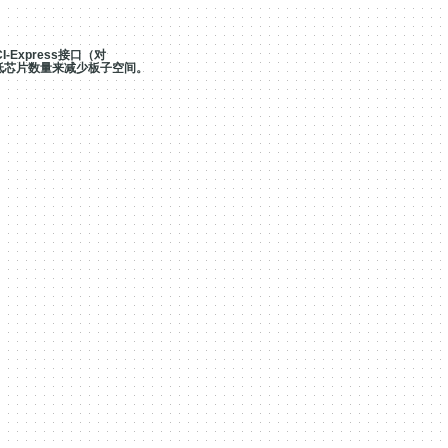
I-Express
接口（对
低芯片数量来减少板子空间。