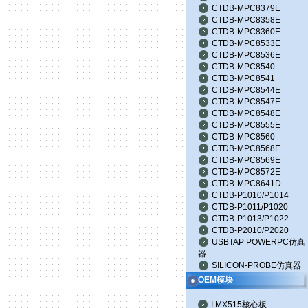
CTDB-MPC8379E
CTDB-MPC8358E
CTDB-MPC8360E
CTDB-MPC8533E
CTDB-MPC8536E
CTDB-MPC8540
CTDB-MPC8541
CTDB-MPC8544E
CTDB-MPC8547E
CTDB-MPC8548E
CTDB-MPC8555E
CTDB-MPC8560
CTDB-MPC8568E
CTDB-MPC8569E
CTDB-MPC8572E
CTDB-MPC8641D
CTDB-P1010/P1014
CTDB-P1011/P1020
CTDB-P1013/P1022
CTDB-P2010/P2020
USBTAP POWERPC仿真
器
SILICON-PROBE仿真器
OEM模块
I.MX515核心板