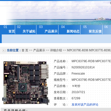
01
02
03
04
05
06
首页
关于诚拓
产品展示
新闻动态
留言反馈
当前位置：
首 页
>>
产品展示
>> 详细介绍 >> MPC8379E-RDB MPC8377E-R
产品名称：
MPC8379E-RDB MPC837
产品编号：
N200926101814
产品品牌：
Freescale
规格型号：
MPC8379E-RDB MPC8377E
产品价格：
￥时价
发布日期：
2010/7/21
查看数次：
67299
评 论：
发表对该产品的评论
产 品 详 细 介 绍：