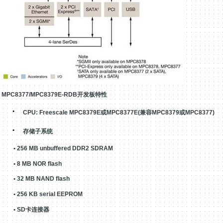
MPC8377/MPC8379E-RDB
开发板特性
·
CPU: Freescale MPC8379E或
MPC8377E(兼容MPC8379或MPC8377)
·
存储子系统
• 256 MB unbuffered DDR2 SDRAM
• 8 MB NOR flash
• 32 MB NAND flash
• 256 KB serial EEPROM
• SD
卡连接器