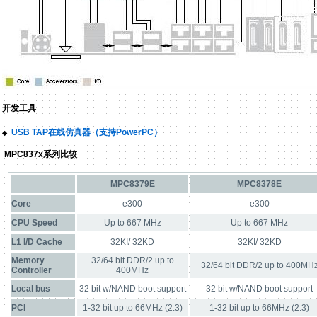
开发工具
USB TAP
在线仿真器（支持
PowerPC
）
◆
MPC837x
系列比较
MPC8379E
MPC8378E
Core
e300
e300
CPU Speed
Up to 667 MHz
Up to 667 MHz
L1 I/D Cache
32KI/ 32KD
32KI/ 32KD
Memory
32/64 bit DDR/2 up to
32/64 bit DDR/2 up to 400MH
Controller
400MHz
Local bus
32 bit w/NAND boot support
32 bit w/NAND boot support
PCI
1-32 bit up to 66MHz (2.3)
1-32 bit up to 66MHz (2.3)