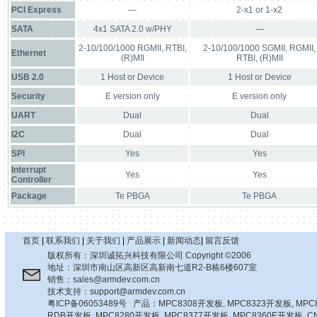
PCI Express
—
2-x1 or 1-x2
SATA
4x1 SATA 2.0 w/PHY
—
2-10/100/1000 RGMII, RTBI,
2-10/100/1000 SGMII, RGMII,
Ethernet
(R)MII
RTBI, (R)MII
USB 2.0
1 Host or Device
1 Host or Device
Security
E version only
E version only
UART
Dual
Dual
I2C
Dual
Dual
SPI
Yes
Yes
Interrupt
Yes
Yes
Controller
Package
Te PBGA
Te PBGA
首页
|
联系我们
|
关于我们
|
产品展示
|
新闻动态
|
留言反馈
版权所有：深圳诚拓兴科技有限公司 Copyright ©2006
地址：深圳市南山区高新区高新南七道R2-B栋6楼607室
销售：sales@armdev.com.cn
技术支持：support@armdev.com.cn
粤ICP备06053489号
产品：
MPC8308开发板
,
MPC8323开发板
,
MPC
RDB开发板
,
MPC8280开发板
,
MPC8377开发板
,
MPC8360E开发板
,
C