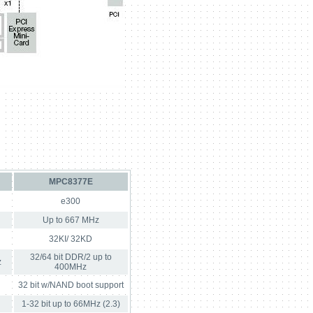
MPC8377E
e300
Up to 667 MHz
32KI/ 32KD
32/64 bit DDR/2 up to
z
400MHz
32 bit w/NAND boot support
1-32 bit up to 66MHz (2.3)