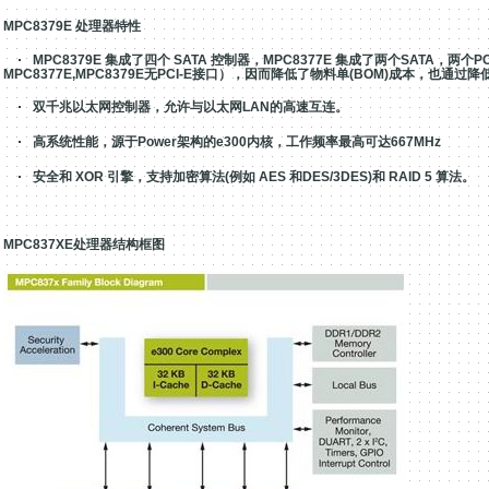
MPC8379E
处理器特性
·
MPC8379E
集成了四个
SATA
控制器，
MPC8377E 集成了
两个
SATA
，两个
PC
MPC8377E,MPC8379E无PCI-E接口
）
，因而降低了物料单
(BOM)
成本，也通过降
·
双千兆以太网控制器，允许与以太网
LAN
的高速互连。
·
高系统性能，源于
Power
架构的
e300
内核，工作频率最高可达
667MHz
·
安全和
XOR
引擎，支持加密算法
(
例如
AES
和
DES/3DES)
和
RAID 5
算法。
MPC837XE
处理器结构框图