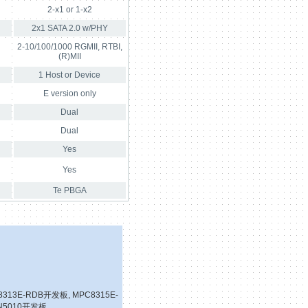
2-x1 or 1-x2
2x1 SATA 2.0 w/PHY
2-10/100/1000 RGMII, RTBI,
(R)MII
1 Host or Device
E version only
Dual
Dual
Yes
Yes
Te PBGA
8313E-RDB开发板
,
MPC8315E-
N5010开发板
,