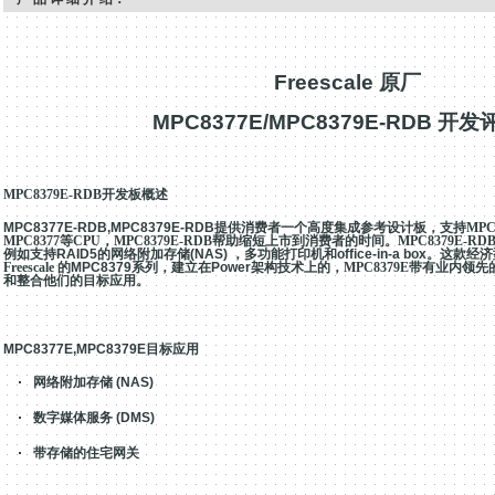
Freescale
原厂
MPC8377E/MPC8379E-RDB
开发
MPC8379E-RDB开发板概述
MPC8377E-RDB,MPC8379E-RDB
提供消费者一个高度集成参考设计板，支持MPC8379
MPC8377等CPU，MPC8379E-RDB帮助缩短上市到消费者的时间。MPC8379E
例如支持
RAID5
的网络附加存储
(NAS)
，多功能打印机和
office-in-a box
。这款经济型
Freescale 的
MPC8379
系列，建立在
Power
架构技术上的，MPC8379E带有业内领
和整合他们的目标应用。
MPC8377E,MPC8379E
目标应用
·
网络附加存储
(NAS)
·
数字媒体服务
(DMS)
·
带存储的住宅网关