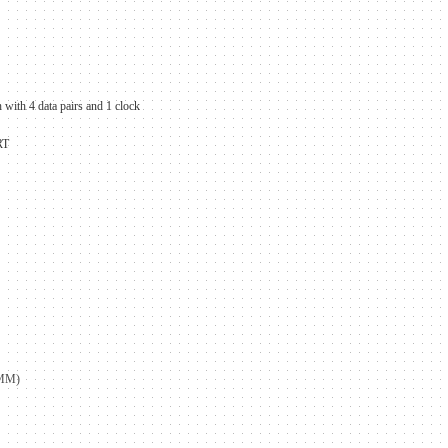
 with 4 data pairs and 1 clock
RT
8MM
)