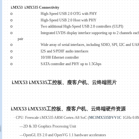
i.MX53
i.MX535 Connectivity
o
High-Speed USB 2.0 OTG with PHY
o
High-Speed USB 2.0 Host with PHY
o
Two additional High-Speed USB 2.0 controllers (ULPI)
o
Integrated LVDS display interface supporting up to 2 channels each
pair
o
Wide array of serial interfaces, including SDIO, SPI, I
2C
and UA
o
I2S and S/PDIF audio interfaces
o
10/100 Ethernet controller
o
SATA controller and PHY up to 1.5Gbps
i.MX53 i.MX535
工控板、瘦客户机、云终端照片
i.MX53 i.MX535
工控板、瘦客户机、云终端硬件资源
·
CPU: Freescale i.MX535 ARM Cortex-A8 SoC (
MCIMX535DVV
1C
1GHz
0.
—2D & 3D Graphics Processing Unit
—OpenGL ES 2.0 and OpenVG 1.1 hardware accelerators