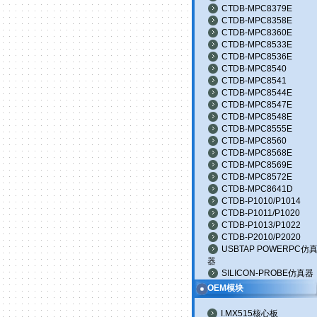
CTDB-MPC8379E
CTDB-MPC8358E
CTDB-MPC8360E
CTDB-MPC8533E
CTDB-MPC8536E
CTDB-MPC8540
CTDB-MPC8541
CTDB-MPC8544E
CTDB-MPC8547E
CTDB-MPC8548E
CTDB-MPC8555E
CTDB-MPC8560
CTDB-MPC8568E
CTDB-MPC8569E
CTDB-MPC8572E
CTDB-MPC8641D
CTDB-P1010/P1014
CTDB-P1011/P1020
CTDB-P1013/P1022
CTDB-P2010/P2020
USBTAP POWERPC仿
器
SILICON-PROBE仿真器
OEM模块
I.MX515核心板