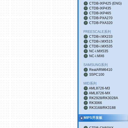
CTDB-IXP425
(
ENG
)
CTDB-IXP435
CTDB-IXP465
CTDB-PXA270
CTDB-PXA320
FREESCALE系列
CTDB-i.MX233
CTDB-i.MX515
CTDB-i.MX535
NC-i.MX535
NC-i.MX6
SAMSUNG系列
RealARM6410
S5PC100
MID系列
AML8726-M3
AML8726-MX
RK2928/RK3028A
RK3066
RK3168/RK3188
MIPS开发板
CTDB-CN50XX