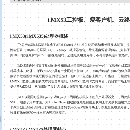
i.MX53
工控板、瘦客户机、云终
i.MX53(i.MX535)
处理器概述
飞思卡尔新
i.MX535
集成了
ARM Cortex-A8
内核并使用
65
纳米处理技术制造，提
性能可从
600MHz
扩展至
1GHz
。
i.MX535
处理器包含一些先进电源管理功能，如基于
到
1080P
的视频解码和
720P
的视频编码，还能延长电池寿命，不再需要风扇和散热片
i.MX535
通过将高度集成的器件和低成本印刷电路板融合在一起，飞思卡尔
i.MX5
料单成本。此外，由于
i.MX535
具有一个同时支持
DDR3
、
DDR2
和移动
DDR2
的储存
数功率敏感型移动互联网设备的理想选择，但
DDR3
更适合上网本、广告机、工控设
i.MX535
能够以更低的成本实现更高性能。
i.MX535
能同时支持两者，而目前市场上
提供移动
DDR1
，从而限制了设计人员最大限度地节约成本的选择。
i.MX53
是同时提供
OpenVG
和
OpenGL
图形内核的仅有的几个处理器之一，因此
真
SVG
，增强了用户体验。为
Adobe Player
创建的视频是目前互联网上领先的视频格式
卡尔计划让
Adobe
软件运行在该处理器的专用
OpenVG
图形块上，以此延长电池寿命，
验具有像传统
PC
一样丰富内容和响应性。
i.MX53 i.MX535
处理器特点