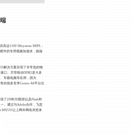
端
供高达
2100 Dhrystone MIPS
，
硬件的专用视频加速块，能做
。
35
解决方案实现了非常低的物
器接口。尽管移动
DDR2
是大多
备、车载电脑等应用，因为
销售的很多竞争
Cortex-A8
平台仅
实现了
2D
和
3D
图形以及
Flash
和
之一。通过与
Adobe
合作，飞思
i.MX535
让上网本网络浏览体