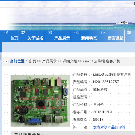
01
02
03
04
05
06
首页
关于诚拓
产品展示
新闻动态
留言反馈
当前位置：
首 页
>>
产品展示
>> 详细介绍 >> i.mx53 云终端 瘦客户机
产品名称：
i.mx53 云终端 瘦客户机
产品编号：
N20123612757
产品品牌：
诚拓科技
规格型号：
产品价格：
￥时价
发布日期：
2016/10/19
查看数次：
59618
评 论：
发表对该产品的评论
产 品 详 细 介 绍：