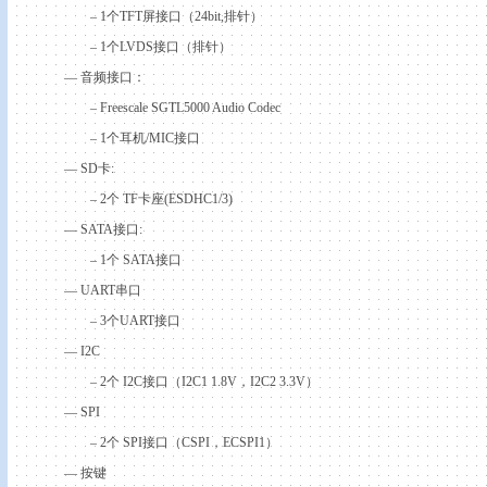
– 1
个
TFT
屏接口（
24bit,
排针）
– 1
个
LVDS
接口（排针）
—
音频接口：
– Freescale SGTL5000 Audio Codec
– 1
个耳机
/MIC
接口
— SD
卡
:
– 2
个
TF
卡座
(ESDHC1/3)
— SATA
接口
:
– 1
个
SATA
接口
— UART
串口
– 3
个
UART
接口
— I
2C
– 2
个
I
2C
接口（
I
2C
1 1.8V
，
I
2C
2 3.3V
）
— SPI
– 2
个
SPI
接口（
CSPI
，
ECSPI1
）
—
按键