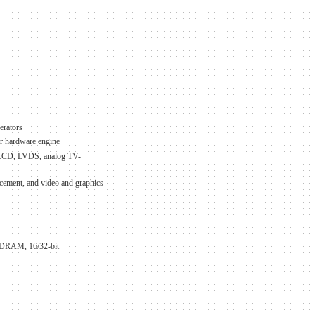
erators
r hardware engine
T LCD, LVDS, analog TV-
ncement, and video and graphics
DRAM, 16/32-bit