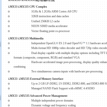
i.MX53 i.MX535 CPU Complex
o
1GHz & 1.2GHz ARM Cortex-A8 CPU
o
32KB instruction and data caches
o
Unified 256KB L2 cache
o
NEON SIMD media accelerator
o
Vector floating point co-processor
i.MX53 i.MX535 Multimedia
o
Independent OpenGL
®
ES 2.0 and OpenVG
™
1.1 hardware accel
o
Multi-format HD 1080p video decoder and HD 720p video encode
o
Dual display capable with multiple display options including TF
formats (composite, component, RGB) and standard VGA
o
Hardware accelerated image post-processing, display quality enha
combining
o
Two simultaneous camera inputs with hardware pre-processing
i.MX53
i.MX535 External Memory Interface
o
Up to 2 GB LP-DDR2, LV-DDR2, DDR2-800, and DDR3-800 S
o
Managed NAND Flash Support with eMMC 4.4/SDIO
i.MX53
i.MX535 Advanced Power Management
o
Multiple independent power domains
o
Dynamic voltage and frequency scaling