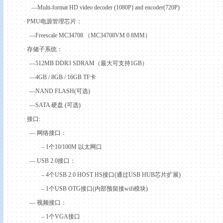
—Multi-format HD video decoder (1080P) and encoder(720P)
·
PMU
电源管理芯片：
—Freescale MC34708
（
MC34708VM
0.8MM
）
·
存储子系统：
—512MB DDR3 SDRAM
（最大可支持
1GB
）
—4GB / 8GB / 16GB TF
卡
—NAND FLASH(
可选
)
—SATA
硬盘
(
可选
)
·
接口
:
—
网络接口：
– 1
个
10/
100M
以太网口
— USB 2.0
接口：
– 4
个
USB 2.0 HOST HS
接口
(
通过
USB HUB
芯片扩展
)
– 1
个
USB OTG
接口
(
内部预留接
wifi
模块
)
—
视频接口：
– 1
个
VGA
接口