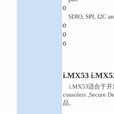
o
SDIO, SPI, I
2C
an
o
o
o
i.MX53 i.MX5
i.MX53
适合于开
consolers ,Secure 
品。