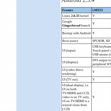
Feature
i.MX53
Linux
2.6.35
kernel
Y
Google
Y
Gingerbread
branch
Bootup with Android
Y
Boot source
SPI NOR, SD
USB keyboar
UI (input)
Touch panel 
USB mouse (wi
DVI output t
UI (display)
peripheral 
UI (video direct
Y
rendering)
UI (TV out)
Y
UI (dual display, i.e.
UI on both
TV/HDMI and LCD,
video is on TV only,
Y
UI on TV/HDMI is a
resized clone from
LCD)