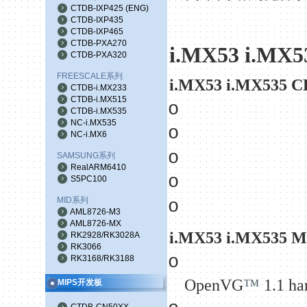
CTDB-IXP425
(
ENG
)
CTDB-IXP435
CTDB-IXP465
CTDB-PXA270
i.MX53 i.MX5
CTDB-PXA320
FREESCALE系列
i.MX53 i.MX535 C
CTDB-i.MX233
CTDB-i.MX515
o
CTDB-i.MX535
NC-i.MX535
o
NC-i.MX6
o
SAMSUNG系列
RealARM6410
o
S5PC100
MID系列
o
AML8726-M3
AML8726-MX
i.MX53 i.MX535 M
RK2928/RK3028A
RK3066
o
RK3168/RK3188
OpenVG
™
1.1 ha
MIPS开发板
CTDB-CN50XX