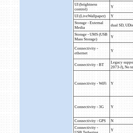
UI (brightness
Y
control)
UI (LiveWallpaper)
Y
Storage - External
dual
SD, UDi
Media
Storage - UMS (USB
Y
Mass Storage)
Connectivity -
Y
ethernet
Legacy suppo
Connectivity - BT
2073-J), No t
Connectivity - WiFi
Y
Connectivity -
3G
Y
Connectivity - GPS
N
Connectivity -
Y
USB Tethering