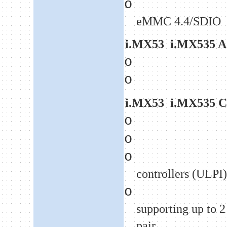
o
eMMC 4.4/SDIO
i.MX53
i.MX535 A
o
o
i.MX53
i.MX535 C
o
o
o
controllers (ULPI
o
supporting up to 2
pair