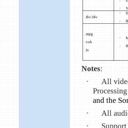
·
D
·
V
·
S
.flv/.f4v
·
H
.mpg
·
.vob
·
H
.ts
Notes
:
·
All vide
Processing
and the So
·
All audi
·
Support 