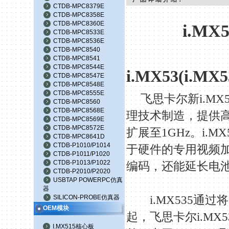
CTDB-MPC8379E
CTDB-MPC8358E
CTDB-MPC8360E
i.MX5
CTDB-MPC8533E
CTDB-MPC8536E
CTDB-MPC8540
CTDB-MPC8541
CTDB-MPC8544E
i.MX53(i.MX5
CTDB-MPC8547E
CTDB-MPC8548E
CTDB-MPC8555E
飞思卡尔新
i.MX
CTDB-MPC8560
CTDB-MPC8568E
理技术制造，提供
CTDB-MPC8569E
CTDB-MPC8572E
扩展至
1GHz
。
i.MX
CTDB-MPC8641D
CTDB-P1010/P1014
于硬件的专用视频
CTDB-P1011/P1020
CTDB-P1013/P1022
编码，还能延长电
CTDB-P2010/P2020
USBTAP POWERPC仿真
器
SILICON-PROBE仿真器
i.MX535
通过将
OEM模块
起，飞思卡尔
i.MX5
I.MX515核心板