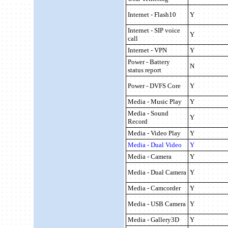
Internet - Flash10
Y
Internet - SIP voice
Y
call
Internet - VPN
Y
Power -
Battery
N
status report
Power - DVFS Core
Y
Media - Music Play
Y
Media - Sound
Y
Record
Media - Video Play
Y
Media - Dual Video
Y
Media - Camera
Y
Media - Dual Camera
Y
Media - Camcorder
Y
Media - USB Camera
Y
Media - Gallery3D
Y