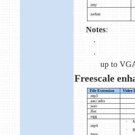
.imy
.webm
Notes
:
·
·
up to VGA
Freescale enh
File Extension
Video 
.mp3
.aac/.adts
.wav
.flac
.ogg
·
M
.mp4
·
H
.mov