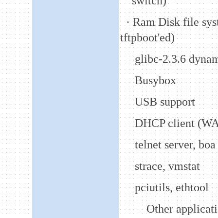
switch)
·
Ram Disk file sy
tftpboot'ed)
glibc-
2.3.6
dynami
Busybox
USB support
DHCP client (WA
telnet server, bo
strace, vmstat
pciutils, ethtool
Other applicat