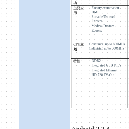
场
Factory Automation
主要应
HMI
用
Portable/Tethered
Printers
Medical Devices
Ebooks
Consumer: up to 800MHz
CPU
主
Industrial: up to 600MHz
频
DDR2
特性
Integrated USB Phy's
Integrated Ethernet
HD 720 TV-Out
Android
2.3.4