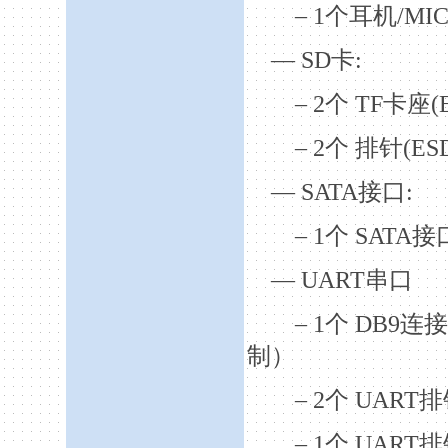
– 1
个耳机
/MI
— SD
卡
:
– 2
个
TF
卡座
(
– 2
个
排针
(ES
— SATA
接口
:
– 1
个
SATA
接
— UART
串口
– 1
个
DB9
连接
制
）
– 2
个
UART
排
– 1
个
UART
排