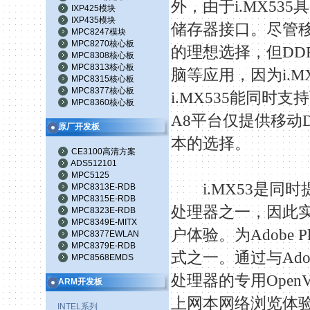
外，由于
i.MX535
具
IXP425模块
IXP435模块
储存器接口。尽管
MPC8247模块
MPC8270核心板
的理想选择，但
DD
MPC8308核心板
MPC8313核心板
脑等应用，因为
i.M
MPC8315核心板
MPC8377核心板
i.MX535
能同时支持
MPC8360核心板
A8
平台仅提供移动
原厂开发板
本的选择。
CE3100高清方案
ADS512101
MPC5125
i.MX53
是同时
MPC8313E-RDB
MPC8315E-RDB
处理器之一，因此
MPC8323E-RDB
MPC8349E-MITX
户体验。为
Adobe Pl
MPC8377EWLAN
MPC8379E-RDB
式之一。通过与
Ado
MPC8568EMDS
处理器的专用
Open
ARM开发板
上网本网络浏览体
INTEL系列