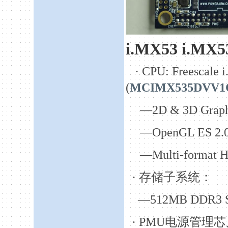
i.MX53 i.MX5
·
CPU: Freescale 
(
MCIMX535DVV
1
—2D & 3D Graphi
—OpenGL ES 2.0 
—Multi-format H
·
存储子系统：
—512MB DDR3
·
PMU
电源管理芯