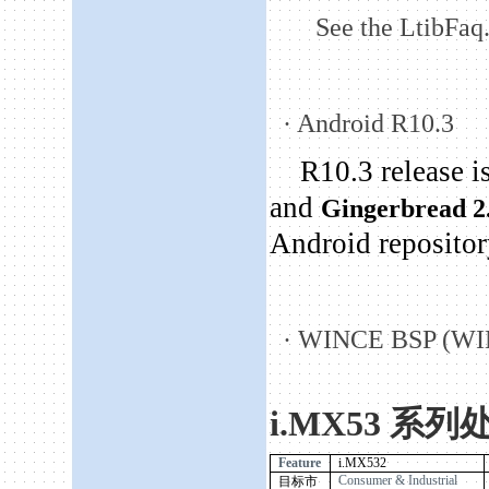
See the LtibFaq
·
Android R10.3
R10.3 release i
and
Gingerbread 2.
Android reposito
·
WINCE BSP (WIN
i.MX53
系列
Feature
i.MX532
Consumer & Industrial
目标市