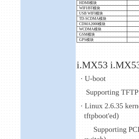
HDMI
模块
WIFI/BT
模块
USB WIFI
模块
TD-SCDMA
模块
CDMA2000
模块
WCDMA
模块
GSM
模块
GPS
模块
i.MX53 i.MX5
·
U-boot
Supporting TFTP
·
Linux
2.6.35
kern
tftpboot'ed)
Supporting PC