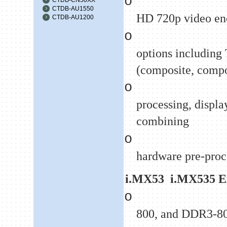
o
CTDB-AU1550
HD 720p video en
CTDB-AU1200
o
options includin
(composite, comp
o
processing, displ
combining
o
hardware pre-proc
i.MX53
i.MX535 E
o
800, and DDR3-8