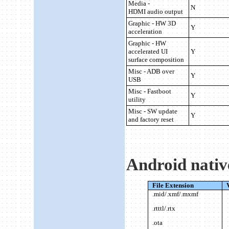
Media -
N
HDMI audio output
Graphic - HW 3D
Y
acceleration
Graphic - HW
accelerated UI
Y
surface composition
Misc - ADB over
Y
USB
Misc - Fastboot
Y
utility
Misc - SW update
Y
and factory reset
Android nativ
File Extension
.mid/.xmf/.mxmf
.rtttl/.rtx
.ota