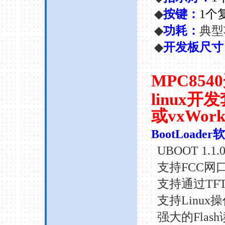
◆
按键：
1
个
◆
功耗
：
典型
◆
开发板尺寸
MPC8540
linux
开发
或
vxWork
BootLoader
软
UBOOT 1.1.
支持
FCC
网
支持通过
TF
支持
Linux
操
强大的
Flash