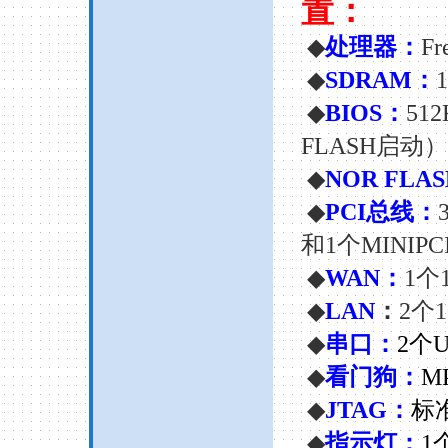
置：
◆
处理器：
Fr
◆
SDRAM
：
1
◆
BIOS
：
512
FLASH
启动）
◆
NOR FLA
◆
PCI
总线：
3
和
1
个
MINIPCI
◆
WAN
：
1
个
◆
LAN
：
2
个
◆
串口：
2
个
◆
看门狗：
M
◆
JTAG
：
标
◆
指示灯：
1