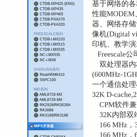
基于网络的各
CTDB-IXP425
(
ENG
)
CTDB-IXP435
性能
MODEM
CTDB-IXP465
CTDB-PXA270
器、网络存储
CTDB-PXA320
像机
(Digital 
FREESCALE系列
CTDB-i.MX233
印机、
教学演
CTDB-i.MX515
CTDB-i.MX535
Freescale
公
NC-i.MX535
NC-i.MX6
双处理器内
SAMSUNG系列
(600MHz-1GH
RealARM6410
S5PC100
一个通信处理
MID系列
32K D-cache,
AML8726-M3
AML8726-MX
CPM
软件兼
RK2928/RK3028A
RK3066
32K
内部双
RK3168/RK3188
166 MHz
，
MIPS开发板
166 MHz
，
CTDB-CN50XX