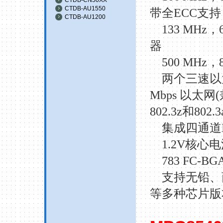
CTDB-AU1550
带全
ECC
支持
CTDB-AU1200
133 MHz
，
器
500 MHz
，
两个三速以
Mbps
以太网
(
802.3z
和
802.3
集成四通道
1.2V
核心电
783 FC-BG
支持无铅、
等多种芯片版