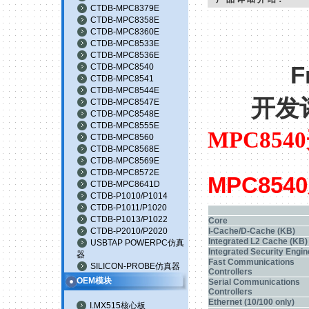
CTDB-MPC8379E
CTDB-MPC8358E
CTDB-MPC8360E
CTDB-MPC8533E
CTDB-MPC8536E
CTDB-MPC8540
F
CTDB-MPC8541
CTDB-MPC8544E
开发
CTDB-MPC8547E
CTDB-MPC8548E
CTDB-MPC8555E
MPC8540
CTDB-MPC8560
CTDB-MPC8568E
CTDB-MPC8569E
CTDB-MPC8572E
MPC8540
CTDB-MPC8641D
CTDB-P1010/P1014
CTDB-P1011/P1020
CTDB-P1013/P1022
Core
CTDB-P2010/P2020
I-Cache/D-Cache (KB)
Integrated L2 Cache (KB)
USBTAP POWERPC仿真
Integrated Security Engin
器
Fast Communications
SILICON-PROBE仿真器
Controllers
OEM模块
Serial Communications
Controllers
Ethernet (10/100 only)
I.MX515核心板