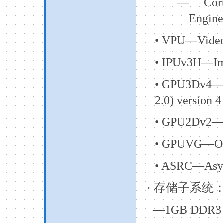
—
Cor
Engine
•
VPU—Video P
•
IPUv3H—Imag
•
GPU3Dv4—3D
2.0) version 4
•
GPU2Dv2—2D 
•
GPUVG—Open
•
ASRC—Async
·
存储子系统
—1GB DDR3