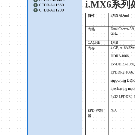
i.MX6
系列
CTDB-AU1550
CTDB-AU1200
i.MX 6Dual
特性
Dual Cortex-A9,
内核
GHz
CACHE
1MB
4 GB, x16/x32/x
内存
DDR3-1066,
LV-DDR3-1066,
LPDDR2-1066,
supporting DDR
interleaving mod
2x32 LPDDR2-
N/A
EPD
控制
器