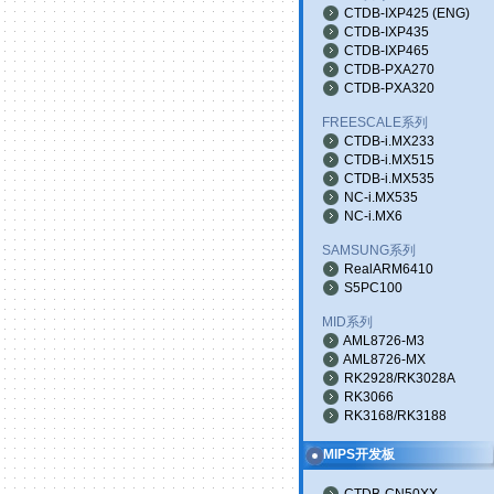
CTDB-IXP425
(
ENG
)
CTDB-IXP435
CTDB-IXP465
CTDB-PXA270
CTDB-PXA320
FREESCALE系列
CTDB-i.MX233
CTDB-i.MX515
CTDB-i.MX535
NC-i.MX535
NC-i.MX6
SAMSUNG系列
RealARM6410
S5PC100
MID系列
AML8726-M3
AML8726-MX
RK2928/RK3028A
RK3066
RK3168/RK3188
MIPS开发板
CTDB-CN50XX