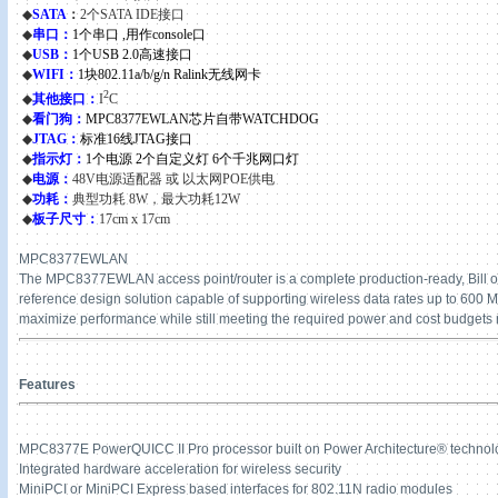
◆
SATA
：
2
个
SATA IDE
接口
◆
串口：
1
个串口
,
用作
console
口
◆
USB
：
1
个
USB 2.0
高速接口
◆
WIFI
：
1块
802.11a/b/g/n Ralink无线网卡
2
◆
其他接口：
I
C
◆
看门狗：
MPC8377EWLAN
芯片自带
WATCHDOG
◆
JTAG
：
标准
16
线
JTAG
接口
◆
指示灯：
1
个电源
2
个自定义灯 6个千兆网口灯
◆
电源
：
48V电源适配器 或 以太网POE供电
◆
功耗
：
典型功耗
8W
，最大功耗
12W
◆
板子尺寸
：
17cm x 17cm
MPC8377EWLAN
The MPC8377EWLAN access point/router is a complete production-ready, Bill o
reference design solution capable of supporting wireless data rates up to 600 Mb
maximize performance while still meeting the required power and cost budgets r
Features
MPC8377E PowerQUICC II Pro processor built on Power Architecture® technol
Integrated hardware acceleration for wireless security
MiniPCI or MiniPCI Express based interfaces for 802.11N radio modules