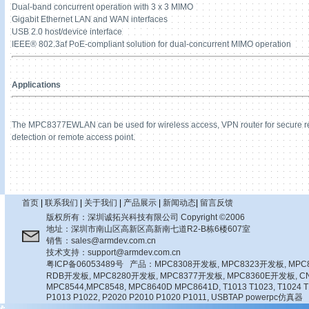
Dual-band concurrent operation with 3 x 3 MIMO
Gigabit Ethernet LAN and WAN interfaces
USB 2.0 host/device interface
IEEE® 802.3af PoE-compliant solution for dual-concurrent MIMO operation
Applications
The MPC8377EWLAN can be used for wireless access, VPN router for secure re
detection or remote access point.
首页
|
联系我们
|
关于我们
|
产品展示
|
新闻动态
|
留言反馈
版权所有：深圳诚拓兴科技有限公司 Copyright ©2006
地址：深圳市南山区高新区高新南七道R2-B栋6楼607室
销售：sales@armdev.com.cn
技术支持：support@armdev.com.cn
粤ICP备06053489号
产品：
MPC8308开发板
,
MPC8323开发板
,
MPC
RDB开发板
,
MPC8280开发板
,
MPC8377开发板
,
MPC8360E开发板
,
C
MPC8544
,
MPC8548
,
MPC8640D MPC8641D
,
T1013 T1023
,
T1024 T
P1013 P1022
,
P2020 P2010 P1020 P1011
,
USBTAP powerpc仿真器