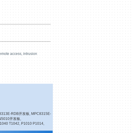
mote access, intrusion
8313E-RDB开发板
,
MPC8315E-
N5010开发板
,
1040 T1042
,
P1010 P1014
,