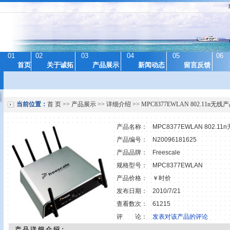
01
02
03
04
05
06
首页
关于诚拓
产品展示
新闻动态
留言反馈
当前位置：
首 页
>>
产品展示
>> 详细介绍 >> MPC8377EWLAN 802.11n无
产品名称：
MPC8377EWLAN 802.1
产品编号：
N20096181625
产品品牌：
Freescale
规格型号：
MPC8377EWLAN
产品价格：
￥时价
发布日期：
2010/7/21
查看数次：
61215
评 论：
发表对该产品的评论
产 品 详 细 介 绍：