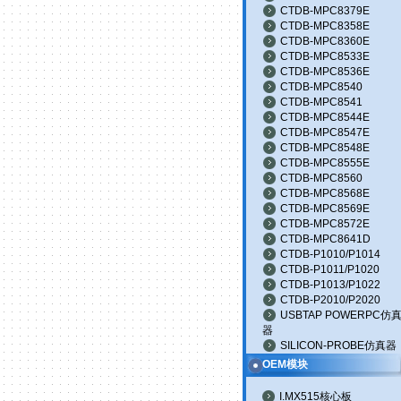
CTDB-MPC8379E
CTDB-MPC8358E
CTDB-MPC8360E
CTDB-MPC8533E
CTDB-MPC8536E
CTDB-MPC8540
CTDB-MPC8541
CTDB-MPC8544E
CTDB-MPC8547E
CTDB-MPC8548E
CTDB-MPC8555E
CTDB-MPC8560
CTDB-MPC8568E
CTDB-MPC8569E
CTDB-MPC8572E
CTDB-MPC8641D
CTDB-P1010/P1014
CTDB-P1011/P1020
CTDB-P1013/P1022
CTDB-P2010/P2020
USBTAP POWERPC仿
器
SILICON-PROBE仿真器
OEM模块
I.MX515核心板