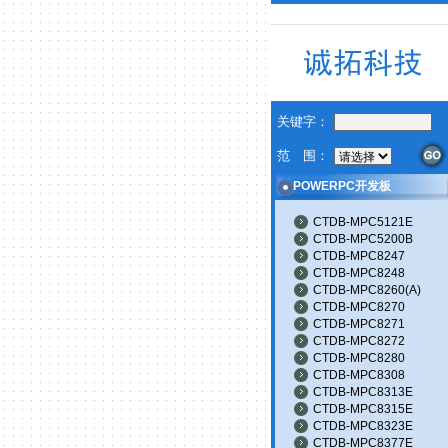
关键字：
范 围：
POWERPC开发板
CTDB-MPC5121E
CTDB-MPC5200B
CTDB-MPC8247
CTDB-MPC8248
CTDB-MPC8260(A)
CTDB-MPC8270
CTDB-MPC8271
CTDB-MPC8272
CTDB-MPC8280
CTDB-MPC8308
CTDB-MPC8313E
CTDB-MPC8315E
CTDB-MPC8323E
CTDB-MPC8377E