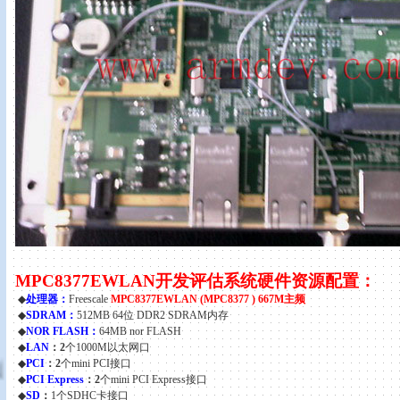
MPC8377EWLAN
开发评估系统硬件资源配置：
◆
处理器：
Freescale
MPC8377EWLAN (MPC8377 ) 667M
主频
◆
SDRAM
：
512MB 64
位
DDR2 SDRAM
内存
◆
NOR FLASH
：
64MB nor FLASH
◆
LAN
：
2
个
1000M
以太网口
◆
PCI
：
2
个
mini PCI
接口
◆
PCI Express
：
2
个
mini PCI Express
接口
◆
SD
：
1
个
SDHC卡
接口