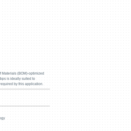
f Materials (BOM)-optimized
ps is ideally suited to
equired by this application.
ogy